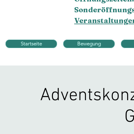
Sonderöffnungs
Veranstaltunge
Startseite
Bewegung
Adventskonz
G