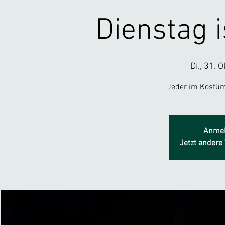
Dienstag 
Di., 31. O
Jeder im Kostüm
Anmel
Jetzt andere