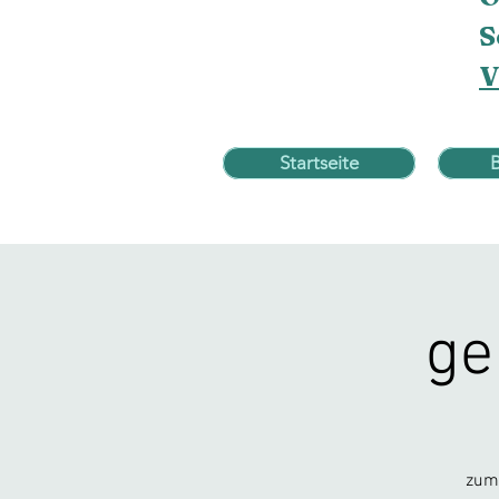
S
V
Startseite
ge
zum 