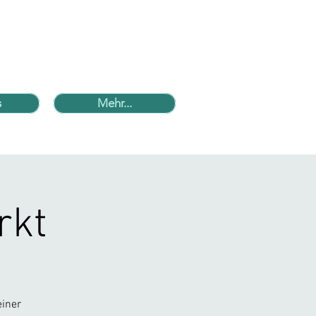
s
Mehr...
rkt
einer