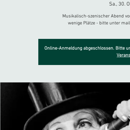
Sa., 30. O
Musikalisch-szenischer Abend von
wenige Plätze - bitte unter ma
Online-Anmeldung abgeschlossen. Bitte un
Verans