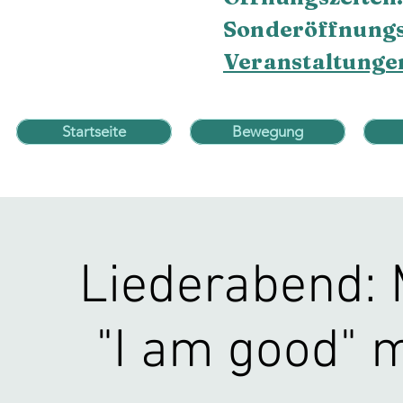
Sonderöffnungs
Veranstaltunge
Startseite
Bewegung
Liederabend: 
"I am good" m