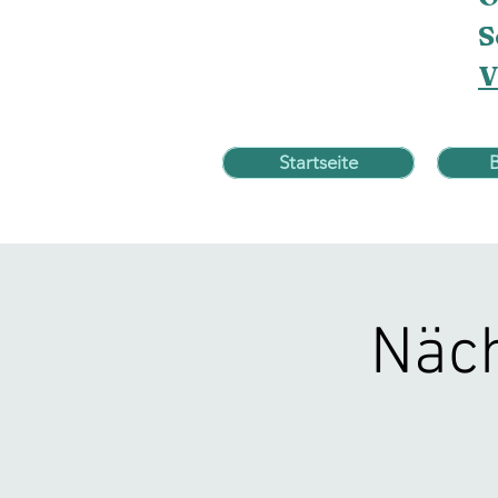
S
V
Startseite
Näch