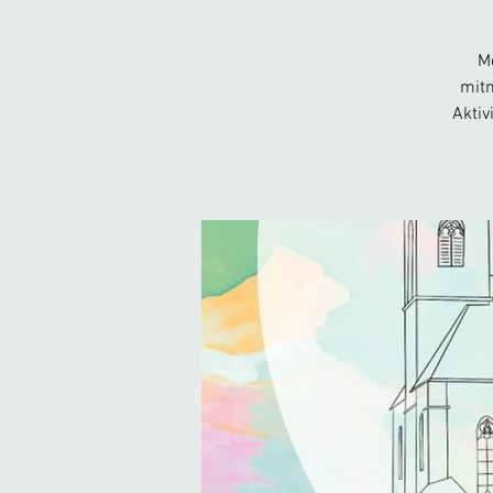
Mö
mitm
Aktiv