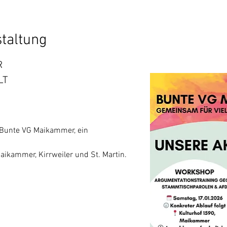
staltung
R
LT
e Bunte VG Maikammer, ein 
ikammer, Kirrweiler und St. Martin. 