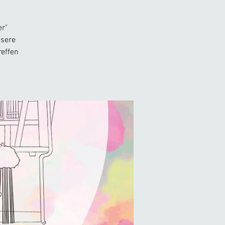
er"
nsere
reffen