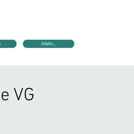
s
Mehr...
te VG