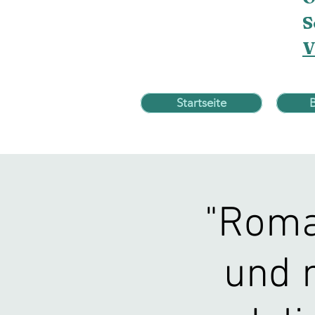
S
V
Startseite
"Roma
und 