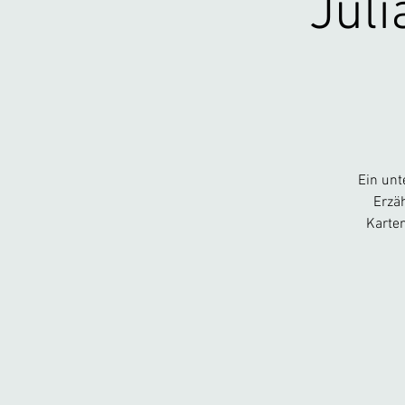
Jul
Ein unt
Erzä
Karten