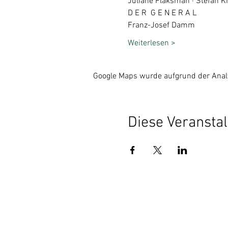
Juliane Flaksman · Stefan K
D E R  G E N E R A L
Franz-Josef Damm
Weiterlesen >
Google Maps wurde aufgrund der Analyt
Diese Veranstal