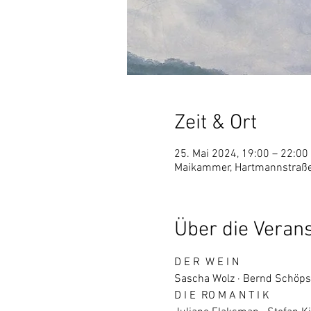
Zeit & Ort
25. Mai 2024, 19:00 – 22:00
Maikammer, Hartmannstraße
Über die Veran
D E R  W E I N
Sascha Wolz · Bernd Schöp
D I E  RO M A N T I K