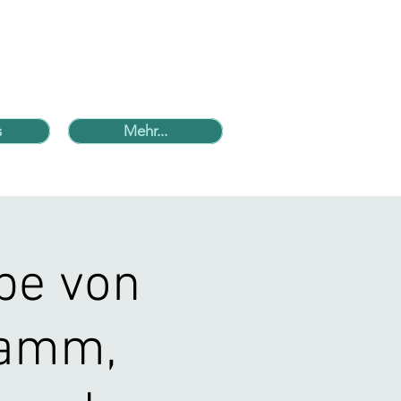
s
Mehr...
be von
Damm,